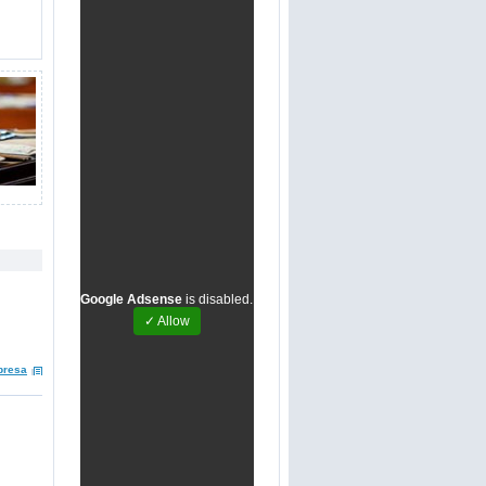
Google Adsense
is disabled.
✓ Allow
presa