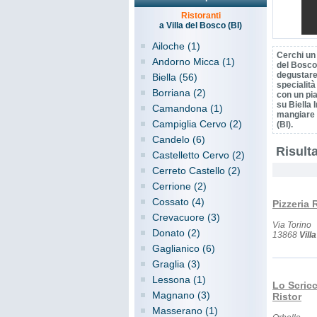
Ristoranti
a Villa del Bosco (BI)
Ailoche (1)
Cerchi un 
Andorno Micca (1)
del Bosco
degustare 
Biella (56)
specialit
Borriana (2)
con un pi
su Biella 
Camandona (1)
mangiare 
Campiglia Cervo (2)
(BI).
Candelo (6)
Risulta
Castelletto Cervo (2)
Cerreto Castello (2)
Cerrione (2)
Cossato (4)
Pizzeria 
Crevacuore (3)
Via Torino
Donato (2)
13868
Vill
Gaglianico (6)
Graglia (3)
Lessona (1)
Lo Scricc
Magnano (3)
Ristor
Masserano (1)