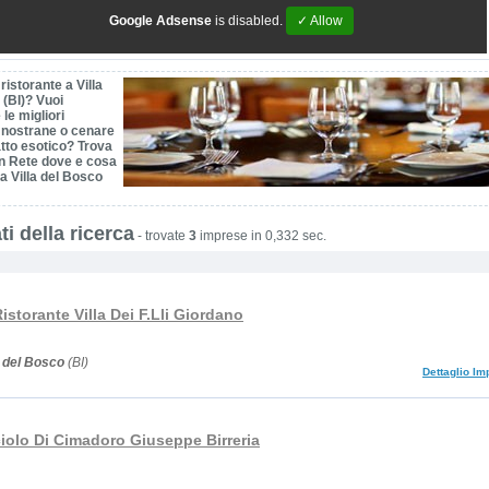
Google Adsense
is disabled.
✓ Allow
ristorante a Villa
 (BI)? Vuoi
le migliori
à nostrane o cenare
atto esotico? Trova
In Rete dove e cosa
a Villa del Bosco
ti della ricerca
-
trovate
3
imprese in 0,332 sec.
Ristorante Villa Dei F.Lli Giordano
a del Bosco
(BI)
Dettaglio Im
iolo Di Cimadoro Giuseppe Birreria