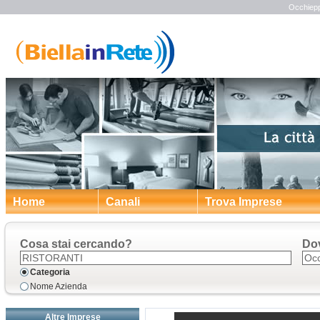
Occhieppo
Home
Canali
Trova Imprese
Cosa stai cercando?
Do
Categoria
Nome Azienda
Altre Imprese