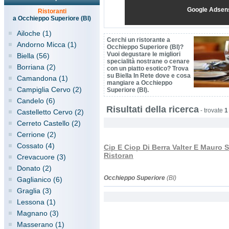
Google Adsen
Ristoranti
a Occhieppo Superiore (BI)
Ailoche (1)
Cerchi un ristorante a
Andorno Micca (1)
Occhieppo Superiore (BI)?
Vuoi degustare le migliori
Biella (56)
specialità nostrane o cenare
Borriana (2)
con un piatto esotico? Trova
su Biella In Rete dove e cosa
Camandona (1)
mangiare a Occhieppo
Campiglia Cervo (2)
Superiore (BI).
Candelo (6)
Risultati della ricerca
-
trovate
1
Castelletto Cervo (2)
Cerreto Castello (2)
Cerrione (2)
Cossato (4)
Cip E Ciop Di Berra Valter E Mauro S
Ristoran
Crevacuore (3)
Donato (2)
Occhieppo Superiore
(BI)
Gaglianico (6)
Graglia (3)
Lessona (1)
Magnano (3)
Masserano (1)