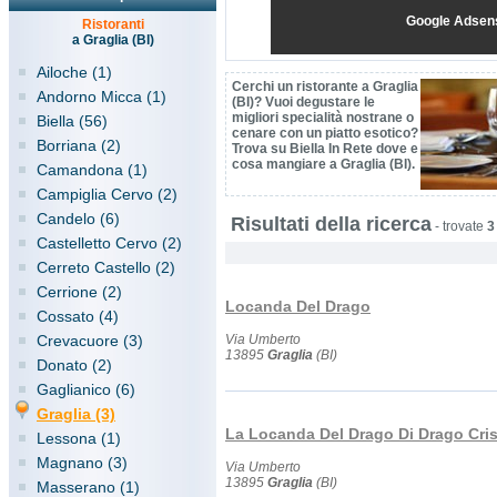
Google Adsen
Ristoranti
a Graglia (BI)
Ailoche (1)
Cerchi un ristorante a Graglia
Andorno Micca (1)
(BI)? Vuoi degustare le
migliori specialità nostrane o
Biella (56)
cenare con un piatto esotico?
Borriana (2)
Trova su Biella In Rete dove e
cosa mangiare a Graglia (BI).
Camandona (1)
Campiglia Cervo (2)
Candelo (6)
Risultati della ricerca
-
trovate
3
Castelletto Cervo (2)
Cerreto Castello (2)
Cerrione (2)
Locanda Del Drago
Cossato (4)
Crevacuore (3)
Via Umberto
13895
Graglia
(BI)
Donato (2)
Gaglianico (6)
Graglia (3)
La Locanda Del Drago Di Drago Cris
Lessona (1)
Magnano (3)
Via Umberto
13895
Graglia
(BI)
Masserano (1)