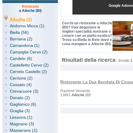
Google Adsen
Ristoranti
a Ailoche (BI)
Ailoche (1)
Cerchi un ristorante a Ailoche
Andorno Micca (1)
(BI)? Vuoi degustare le
migliori specialità nostrane o
Biella (56)
cenare con un piatto esotico?
Borriana (2)
Trova su Biella In Rete dove e
cosa mangiare a Ailoche (BI).
Camandona (1)
Campiglia Cervo (2)
Candelo (6)
Risultati della ricerca
-
trovate
1
Castelletto Cervo (2)
Cerreto Castello (2)
Cerrione (2)
Ristorante La Dea Bendata Di Cin
Cossato (4)
Crevacuore (3)
Frazione Venarolo
13861
Ailoche
(BI)
Donato (2)
Gaglianico (6)
Graglia (3)
Lessona (1)
Magnano (3)
Masserano (1)