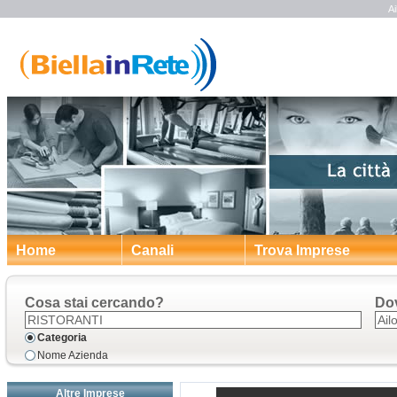
Ai
Home
Canali
Trova Imprese
Cosa stai cercando?
Do
Categoria
Nome Azienda
Altre Imprese