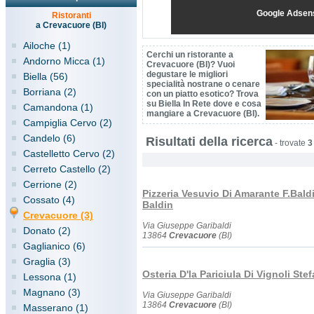
Google Adsen
Ristoranti
a Crevacuore (BI)
Ailoche (1)
Cerchi un ristorante a
Andorno Micca (1)
Crevacuore (BI)? Vuoi
degustare le migliori
Biella (56)
specialità nostrane o cenare
Borriana (2)
con un piatto esotico? Trova
su Biella In Rete dove e cosa
Camandona (1)
mangiare a Crevacuore (BI).
Campiglia Cervo (2)
Candelo (6)
Risultati della ricerca
-
trovate
3
Castelletto Cervo (2)
Cerreto Castello (2)
Cerrione (2)
Pizzeria Vesuvio Di Amarante F.Bald
Cossato (4)
Baldin
Crevacuore (3)
Via Giuseppe Garibaldi
Donato (2)
13864
Crevacuore
(BI)
Gaglianico (6)
Graglia (3)
Osteria D'la Pariciula Di Vignoli Ste
Lessona (1)
Magnano (3)
Via Giuseppe Garibaldi
13864
Crevacuore
(BI)
Masserano (1)