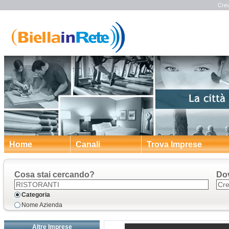
Crev
Home
Canali
Trova Imprese
Cosa stai cercando?
Do
Categoria
Nome Azienda
Altre Imprese