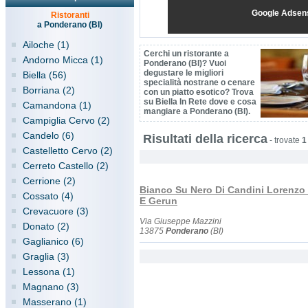
Google Adsen
Ristoranti
a Ponderano (BI)
Ailoche (1)
Cerchi un ristorante a
Andorno Micca (1)
Ponderano (BI)? Vuoi
degustare le migliori
Biella (56)
specialità nostrane o cenare
Borriana (2)
con un piatto esotico? Trova
su Biella In Rete dove e cosa
Camandona (1)
mangiare a Ponderano (BI).
Campiglia Cervo (2)
Candelo (6)
Risultati della ricerca
-
trovate
1
Castelletto Cervo (2)
Cerreto Castello (2)
Cerrione (2)
Bianco Su Nero Di Candini Lorenzo 
Cossato (4)
E Gerun
Crevacuore (3)
Via Giuseppe Mazzini
Donato (2)
13875
Ponderano
(BI)
Gaglianico (6)
Graglia (3)
Lessona (1)
Magnano (3)
Masserano (1)