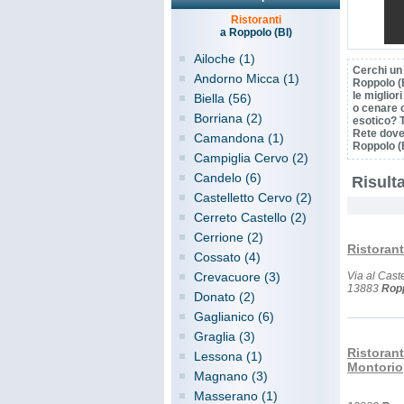
Ristoranti
a Roppolo (BI)
Ailoche (1)
Cerchi un 
Andorno Micca (1)
Roppolo (
le miglior
Biella (56)
o cenare 
Borriana (2)
esotico? T
Rete dove
Camandona (1)
Roppolo (B
Campiglia Cervo (2)
Candelo (6)
Risulta
Castelletto Cervo (2)
Cerreto Castello (2)
Cerrione (2)
Ristoran
Cossato (4)
Crevacuore (3)
Via al Cast
13883
Rop
Donato (2)
Gaglianico (6)
Graglia (3)
Ristorant
Lessona (1)
Montorio
Magnano (3)
Masserano (1)