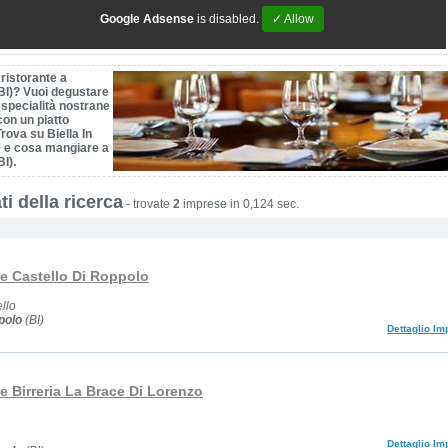
Google Adsense
is disabled.
✓ Allow
ristorante a
BI)? Vuoi degustare
i specialità nostrane
con un piatto
rova su Biella In
 e cosa mangiare a
I).
ti della ricerca
-
trovate
2
imprese in 0,124 sec.
te Castello Di Roppolo
ello
polo
(BI)
Dettaglio Im
e Birreria La Brace Di Lorenzo
Dettaglio Im