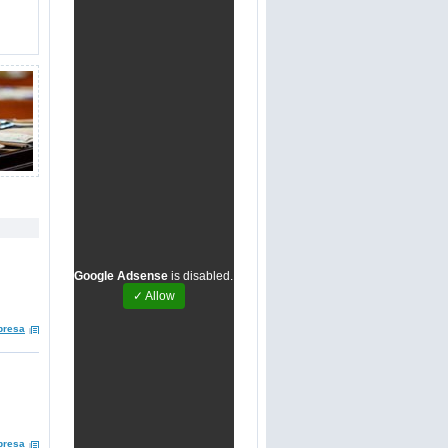
Google Adsense
is disabled.
✓ Allow
presa
presa