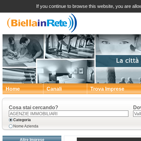
Valle Mos
If you continue to browse this website, you are allow
Home
Canali
Trova Imprese
Cosa stai cercando?
Do
Categoria
Nome Azienda
Altre Imprese