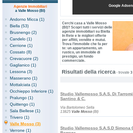
Google Adsen
Agenzie Immobiliari
a Valle Mosso (BI)
Andorno Micca (1)
Cerchi casa a Valle Mosso
Biella (53)
(BI)? Scopri tutti i servizi delle
agenzie immobiliari su Biella
Brusnengo (2)
In Rete e le migliori offerte
Candelo (1)
per affitti, vendite e mutui.
Trova l’immobile che fa per
Cerrione (1)
te: un appartamento, un
Cossato (8)
rustico, un immobile di
prestigio, un fondo
Crevacuore (2)
commerciale.
Gaglianico (1)
Risultati della ricerca
Lessona (3)
-
trovate
3
Masserano (1)
Mottalciata (1)
Occhieppo Inferiore (1)
Studio Vallemosso S.A.S. Di Tarrom
Pralungo (1)
Santino & C.
Quittengo (1)
Via Bartolomeo Sella
Sala Biellese (1)
13825
Valle Mosso
(BI)
Trivero (1)
Valle Mosso (3)
Studio Vallemosso S.A.S.D Simona 
Verrone (1)
Berronr