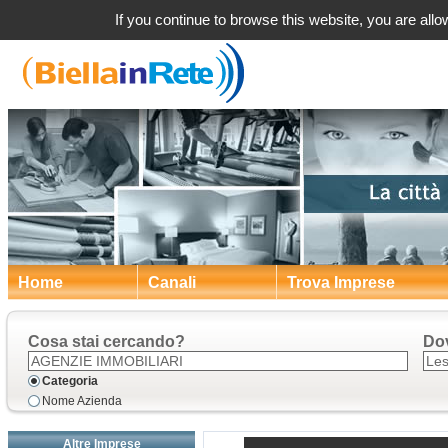
Lessona
If you continue to browse this website, you are allow
Home
Canali
Trova Imprese
Cosa stai cercando?
Do
Categoria
Nome Azienda
Altre Imprese