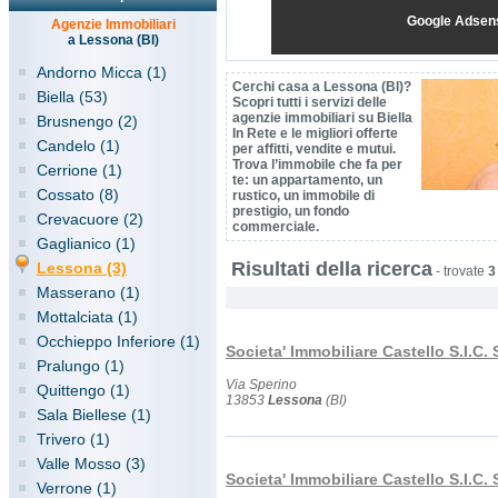
Google Adsen
Agenzie Immobiliari
a Lessona (BI)
Andorno Micca (1)
Cerchi casa a Lessona (BI)?
Biella (53)
Scopri tutti i servizi delle
agenzie immobiliari su Biella
Brusnengo (2)
In Rete e le migliori offerte
Candelo (1)
per affitti, vendite e mutui.
Trova l’immobile che fa per
Cerrione (1)
te: un appartamento, un
Cossato (8)
rustico, un immobile di
prestigio, un fondo
Crevacuore (2)
commerciale.
Gaglianico (1)
Risultati della ricerca
Lessona (3)
-
trovate
3
Masserano (1)
Mottalciata (1)
Occhieppo Inferiore (1)
Societa' Immobiliare Castello S.I.C. 
Pralungo (1)
Via Sperino
Quittengo (1)
13853
Lessona
(BI)
Sala Biellese (1)
Trivero (1)
Valle Mosso (3)
Societa' Immobiliare Castello S.I.C. 
Verrone (1)