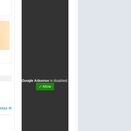
Google Adsense
is disabled.
✓ Allow
presa