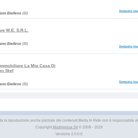
Dettaglio Im
iano Biellese
(BI)
re M.E. S.R.L.
iano Biellese
(BI)
Dettaglio Im
Immobiliare La Mia Casa Di
ro Stef
Dettaglio Im
iano Biellese
(BI)
vietata la riproduzione anche parziale dei contenuti.Biella In Rete non è responsabile dei
Copyright
MiaImpresa Srl
© 2009 - 2026
Versione 2.0.0.0