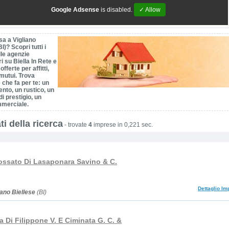
Google Adsense
is disabled.
✓ Allow
sa a Vigliano
I)? Scopri tutti i
lle agenzie
i su Biella In Rete e
 offerte per affitti,
mutui. Trova
 che fa per te: un
nto, un rustico, un
i prestigio, un
merciale.
ti della ricerca
-
trovate
4
imprese in 0,221 sec.
ossato Di Lasaponara Savino & C.
Dettaglio Im
iano Biellese
(BI)
 Di Filippone V. E Ciminata G. C. &