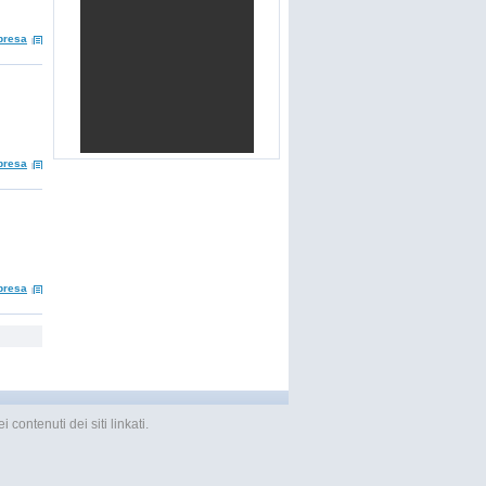
presa
presa
presa
 contenuti dei siti linkati.