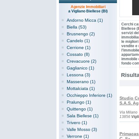
Agenzie Immobiliari
a Vigliano Biellese (BI)
Andorno Micca (1)
Cerchi ca
Biella (53)
Biellese (B
servizi de
Brusnengo (2)
immobiliar
Candelo (1)
le migliori
vendite e 
Cerrione (1)
l’immobile
Cossato (8)
appartame
immobile d
Crevacuore (2)
fondo com
Gaglianico (1)
Risulta
Lessona (3)
Masserano (1)
Mottalciata (1)
Occhieppo Inferiore (1)
Studio C
Pralungo (1)
S.A.S. Ag
Quittengo (1)
Via Milano
Sala Biellese (1)
13856
Vigl
Trivero (1)
Valle Mosso (3)
Primacasa
Verrone (1)
C. Sa