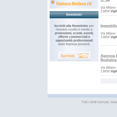
Vigliano Biellese (4)
Via Milano
13856
Vigl
Newsletter
Immobilia
Iscriviti alla Newsletter
per
ricevere novità in merito a
promozioni, sconti, eventi,
Via Milano
offerte commerciali e
13856
Vigl
opportunità professionali
dalle Imprese presenti.
Agenzia 
Rodighie
Via Milano
13856
Vigl
Tutti i diritti riservati, 