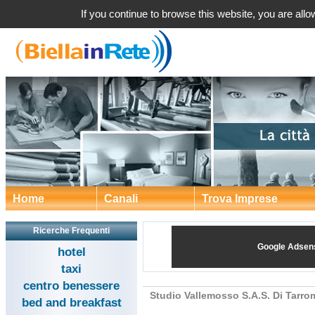
Studio Vallemosso S.A.S. Di Tarromino 
If you continue to browse this website, you are allow
Home
Canali
Trova Imprese
Ricerche Frequenti
Google Adsen
hotel
taxi
centro benessere
Studio Vallemosso S.A.S. Di Tarro
bed and breakfast