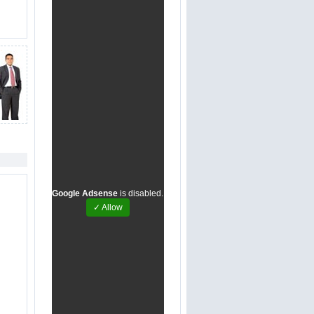
Google Adsense
is disabled.
✓ Allow