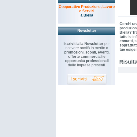
Cooperative Produzione, Lavoro
e Servizi
a Biella
Cerchi un
produzione
Newsletter
Biella? Tr
tutte le i
contatti, s
Iscriviti alla Newsletter
per
soprattutt
ricevere novità in merito a
tue esige
promozioni, sconti, eventi,
offerte commerciali e
opportunità professionali
Risulta
dalle Imprese presenti.