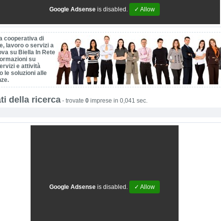
Google Adsense
is disabled.
✓ Allow
a cooperativa di
, lavoro o servizi a
ova su Biella In Rete
nformazioni su
ervizi e attività
o le soluzioni alle
nze.
ti della ricerca
-
trovate
0
imprese in 0,041 sec.
Google Adsense
is disabled.
✓ Allow