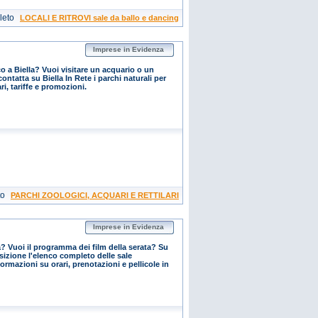
leto
LOCALI E RITROVI sale da ballo e dancing
Imprese in Evidenza
o a Biella? Vuoi visitare un acquario o un
contatta su Biella In Rete i parchi naturali per
ri, tariffe e promozioni.
to
PARCHI ZOOLOGICI, ACQUARI E RETTILARI
Imprese in Evidenza
? Vuoi il programma dei film della serata? Su
osizione l'elenco completo delle sale
rmazioni su orari, prenotazioni e pellicole in