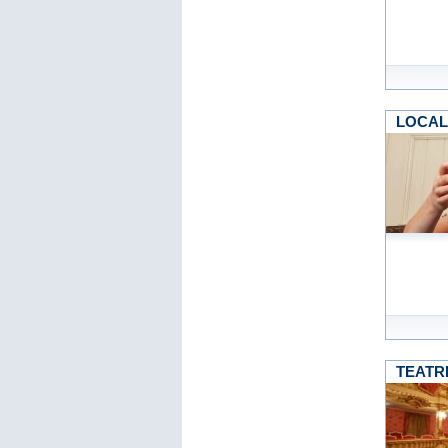
LOCALI
TEATR