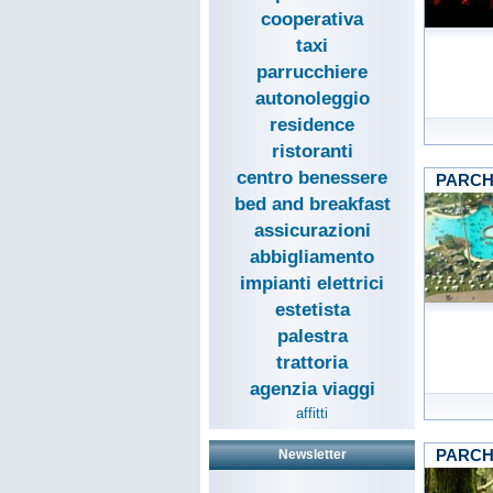
cooperativa
taxi
parrucchiere
autonoleggio
residence
ristoranti
centro benessere
PARCH
bed and breakfast
assicurazioni
abbigliamento
impianti elettrici
estetista
palestra
trattoria
agenzia viaggi
affitti
PARCH
Newsletter