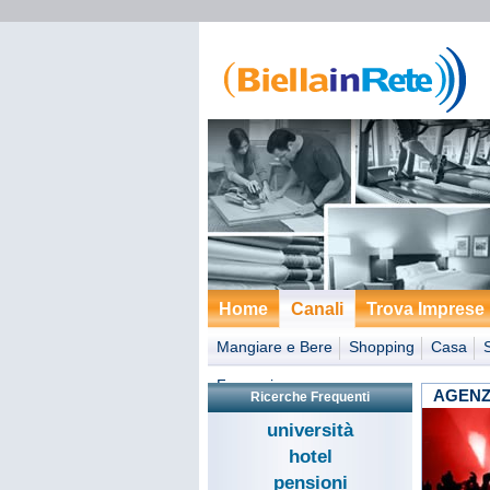
Home
Canali
Trova Imprese
Mangiare e Bere
Shopping
Casa
Formazione
AGENZ
Ricerche Frequenti
università
hotel
pensioni