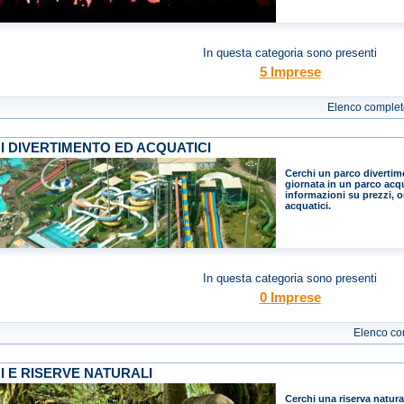
In questa categoria sono presenti
5 Imprese
Elenco complet
I DIVERTIMENTO ED ACQUATICI
Cerchi un parco divertim
giornata in un parco acqu
informazioni su prezzi, o
acquatici.
In questa categoria sono presenti
0 Imprese
Elenco co
I E RISERVE NATURALI
Cerchi una riserva natur