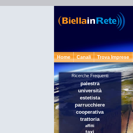
Home
Canali
Trova Imprese
Ricerche Frequenti
palestra
università
estetista
parrucchiere
cooperativa
trattoria
affitti
taxi