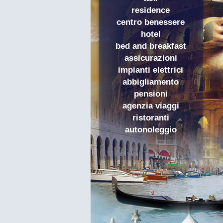
residence
centro benessere
hotel
bed and breakfast
assicurazioni
impianti elettrici
abbigliamento
pensioni
agenzia viaggi
ristoranti
autonoleggio