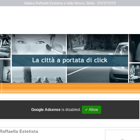
Ballara Raffaella Estetista a Valle Mosso, Biella - ESTETISTE
Google Adsense
is disabled.
✓ Allow
Raffaella Estetista