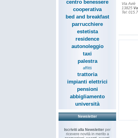
centro benessere
Via Aviè
13825
Va
cooperativa
Tel: 015.
bed and breakfast
parrucchiere
estetista
residence
autonoleggio
taxi
palestra
affitti
trattoria
impianti elettrici
pensioni
abbigliamento
università
Newsletter
Iscriviti alla Newsletter
per
ricevere novità in merito a