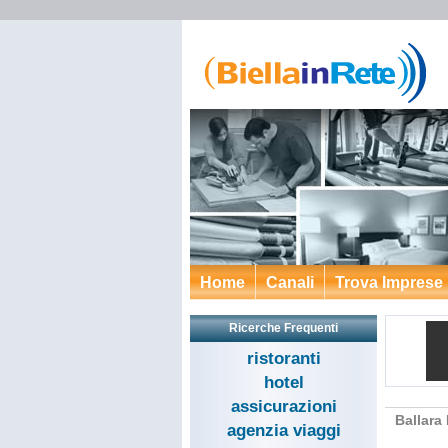
Home
Canali
Trova Imprese
Ricerche Frequenti
ristoranti
hotel
assicurazioni
Ballara 
agenzia viaggi