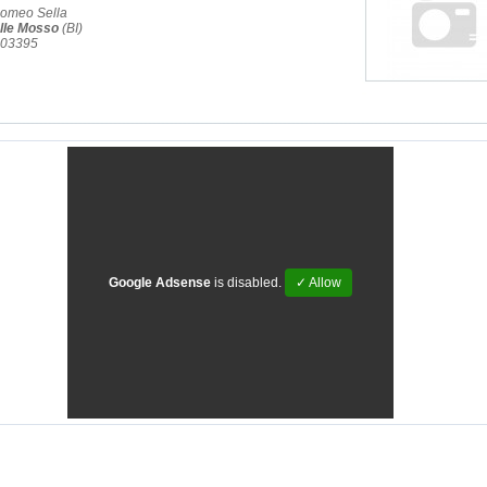
lomeo Sella
lle Mosso
(BI)
703395
Google Adsense
is disabled.
✓ Allow