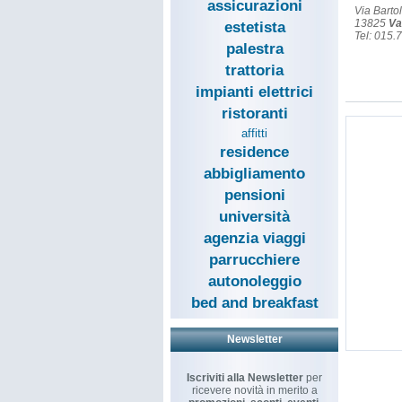
assicurazioni
Via Barto
13825
Va
estetista
Tel: 015.
palestra
trattoria
impianti elettrici
ristoranti
affitti
residence
abbigliamento
pensioni
università
agenzia viaggi
parrucchiere
autonoleggio
bed and breakfast
Newsletter
Iscriviti alla Newsletter
per
ricevere novità in merito a