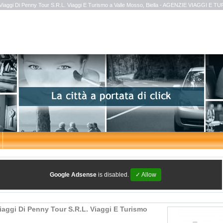
Viaggi Di Penny Tour S.R.L. Viaggi E Turismo a Valle Mosso, Biella - AGENZIE VIAGGI E 
Google Adsense
is disabled.
✓ Allow
iaggi Di Penny Tour S.R.L. Viaggi E Turismo