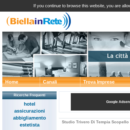
Studio Trivero Di Tempia Scopello Si
If you continue to browse this website, you are allow
Home
Canali
Trova Imprese
Ricerche Frequenti
Google Adsen
hotel
assicurazioni
abbigliamento
Studio Trivero Di Tempia Scopello 
estetista