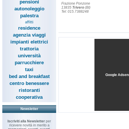
pensioni
Frazione Ponzone
13835
Trivero
(BI)
autonoleggio
Tel: 015.7388248
palestra
affitti
residence
agenzia viaggi
impianti elettrici
trattoria
università
parrucchiere
taxi
Google Adsen
bed and breakfast
centro benessere
ristoranti
cooperativa
Newsletter
Iscriviti alla Newsletter
per
ricevere novità in merito a