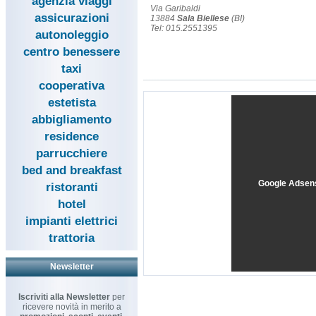
agenzia viaggi
Via Garibaldi
assicurazioni
13884
Sala Biellese
(BI)
Tel: 015.2551395
autonoleggio
centro benessere
taxi
cooperativa
estetista
abbigliamento
residence
parrucchiere
bed and breakfast
Google Adsen
ristoranti
hotel
impianti elettrici
trattoria
Newsletter
Iscriviti alla Newsletter
per
ricevere novità in merito a