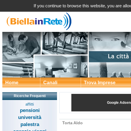
Torta Aldo a Sala B
If you continue to browse this website, you are allow
Home
Canali
Trova Imprese
Ricerche Frequenti
Google Adsen
affitti
pensioni
università
Torta Aldo
palestra