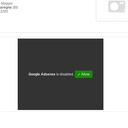
o Maggio
aregna
(BI)
23285
Google Adsense
is disabled.
✓ Allow