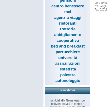
pensioni
Via Prim
centro benessere
13854
Qu
Tel: 015.
taxi
agenzia viaggi
ristoranti
trattoria
abbigliamento
cooperativa
bed and breakfast
parrucchiere
università
assicurazioni
estetista
palestra
autonoleggio
Newsletter
Iscriviti alla Newsletter
per
ricevere novità in merito a