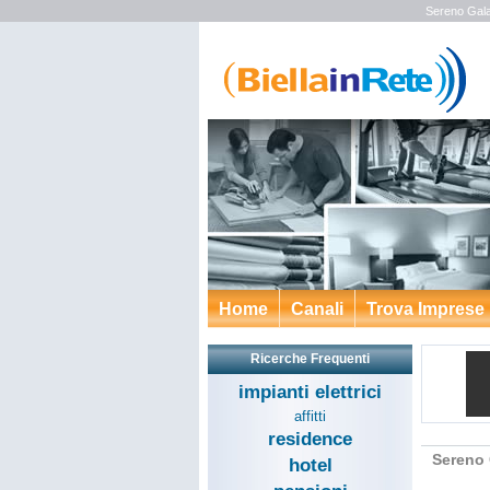
Sereno Gala
Home
Canali
Trova Imprese
Ricerche Frequenti
impianti elettrici
affitti
residence
Sereno 
hotel