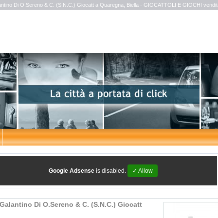
ntino Di O.Sereno & C. (S.N.C.) Giocatt a Quaregna, Biella - GIOCATTOLI E GIOCHI vendita 
Google Adsense
is disabled.
✓ Allow
Galantino Di O.Sereno & C. (S.N.C.) Giocatt