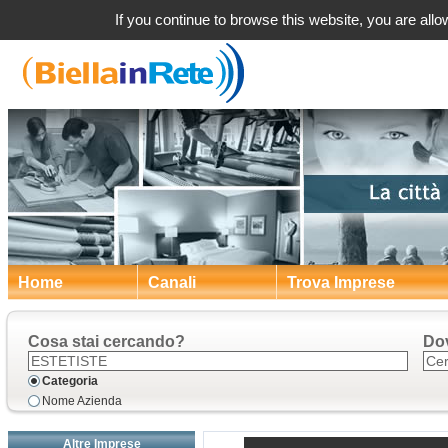
Cerret
If you continue to browse this website, you are allow
Home
Canali
Trova Imprese
Cosa stai cercando?
Do
Categoria
Nome Azienda
Altre Imprese