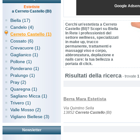
Google Adsen
Estetiste
a Cerreto Castello (BI)
Biella (17)
Cerchi un'estetista a Cerreto
Candelo (4)
Castello (BI)? Scopri su Biella
In Rete i professionisti del
Cerreto Castello (1)
settore wellness, specializzati
Cossato (6)
in make up, trucco
permanente, trattamenti e
Crevacuore (1)
massaggi viso e corpo,
Gaglianico (1)
abbronzatura, depilazione e
nails care: la tua bellezza a
Pollone (1)
portata di click.
Ponderano (1)
Risultati della ricerca
Pralungo (1)
-
trovate
1
Pray (2)
Quaregna (1)
Sagliano Micca (1)
Berra Mara Estetista
Trivero (1)
Via Quintino Sella
Valle Mosso (2)
13852
Cerreto Castello
(BI)
Vigliano Biellese (3)
Newsletter