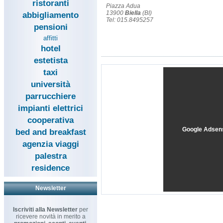
ristoranti
Piazza Adua
13900
Biella
(BI)
abbigliamento
Tel: 015.8495257
pensioni
affitti
hotel
estetista
taxi
università
parrucchiere
impianti elettrici
cooperativa
Google Adsen
bed and breakfast
agenzia viaggi
palestra
residence
Newsletter
Iscriviti alla Newsletter
per
ricevere novità in merito a