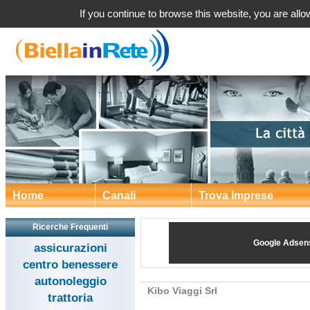
Kibo Viaggi Srl a Bie
If you continue to browse this website, you are allow
Home
Canali
Trova Imprese
Ricerche Frequenti
Google Adsen
assicurazioni
centro benessere
autonoleggio
Kibo Viaggi Srl
trattoria