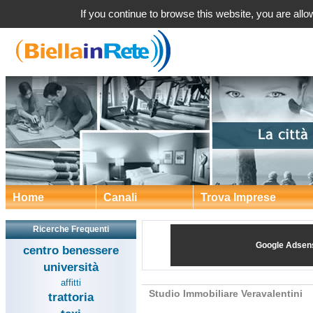
Studio Immobiliare Veraval
If you continue to browse this website, you are allow
Home
Canali
Trova Imprese
Ricerche Frequenti
Google Adsen
centro benessere
università
affitti
Studio Immobiliare Veravalentini
trattoria