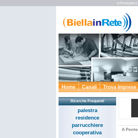
A Penteadora 
Home
Canali
Trova Imprese
Ricerche Frequenti
palestra
residence
parrucchiere
A Pente
cooperativa