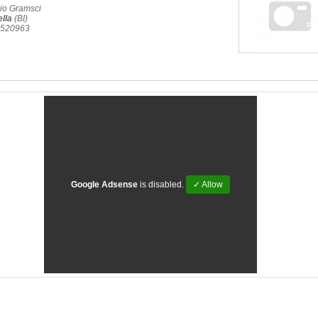
io Gramsci
ella
(BI)
.2520963
Google Adsense
is disabled.
✓ Allow