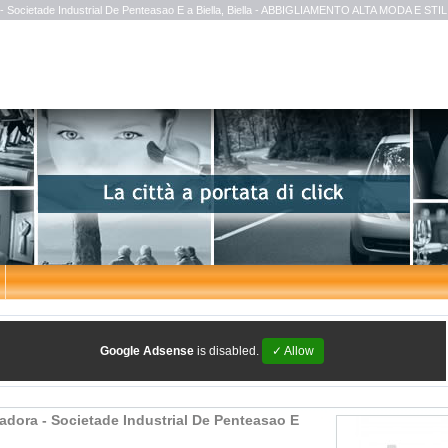
- Societade Industrial De Penteasao E a Biella, Biella - ABBIGLIAMENTO ALTA MODA E STIL
Google Adsense
is disabled.
✓ Allow
adora - Societade Industrial De Penteasao E