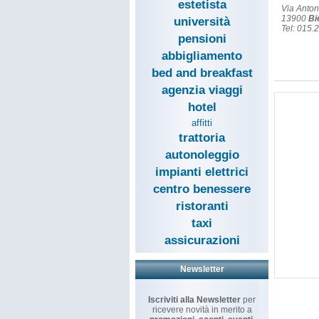
estetista
Via Anton
13900
Bi
università
Tel: 015
pensioni
abbigliamento
bed and breakfast
agenzia viaggi
hotel
affitti
trattoria
autonoleggio
impianti elettrici
centro benessere
ristoranti
taxi
assicurazioni
Newsletter
Iscriviti alla Newsletter
per
ricevere novità in merito a