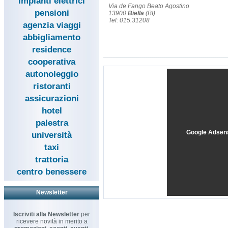
impianti elettrici
Via de Fango Beato Agostino
pensioni
13900
Biella
(BI)
Tel: 015.31208
agenzia viaggi
abbigliamento
residence
cooperativa
autonoleggio
ristoranti
assicurazioni
hotel
palestra
Google Adsen
università
taxi
trattoria
centro benessere
Newsletter
Iscriviti alla Newsletter
per
ricevere novità in merito a