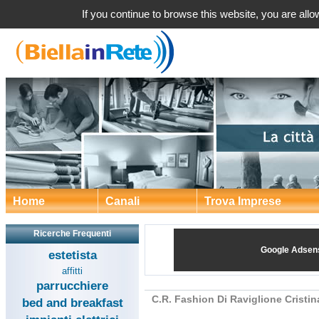
C.R. Fashion Di Raviglione Cristina a Bie
If you continue to browse this website, you are allow
Home
Canali
Trova Imprese
Ricerche Frequenti
Google Adsen
estetista
affitti
parrucchiere
C.R. Fashion Di Raviglione Cristin
bed and breakfast