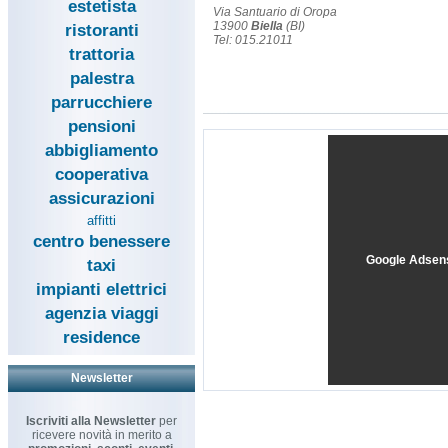
estetista
Via Santuario di Oropa
13900
Biella
(BI)
ristoranti
Tel: 015.21011
trattoria
palestra
parrucchiere
pensioni
abbigliamento
cooperativa
assicurazioni
affitti
centro benessere
Google Adsen
taxi
impianti elettrici
agenzia viaggi
residence
Newsletter
Iscriviti alla Newsletter
per
ricevere novità in merito a