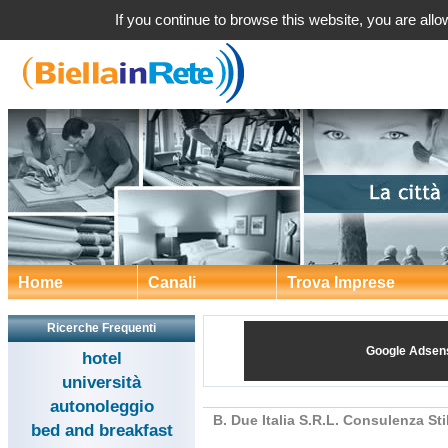
B. Due Italia S.R.L. Consulenza Stilismo a 
If you continue to browse this website, you are allow
Home
Canali
Trova Imprese
Ricerche Frequenti
Google Adsen
hotel
università
autonoleggio
B. Due Italia S.R.L. Consulenza St
bed and breakfast