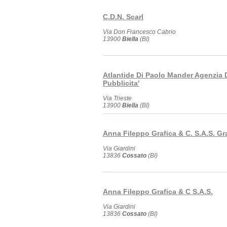
C.D.N. Scarl
Via Don Francesco Cabrio
13900
Biella
(BI)
Atlantide Di Paolo Mander Agenzia 
Pubblicita'
Via Trieste
13900
Biella
(BI)
Anna Fileppo Grafica & C. S.A.S. Gr
Via Giardini
13836
Cossato
(BI)
Anna Fileppo Grafica & C S.A.S.
Via Giardini
13836
Cossato
(BI)