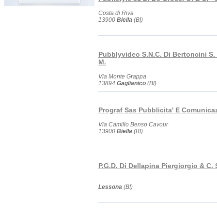
Costa di Riva
13900
Biella
(BI)
Pubblyvideo S.N.C. Di Bertoncini S.
M.
Via Monte Grappa
13894
Gaglianico
(BI)
Prograf Sas Pubblicita' E Comunica
Via Camillo Benso Cavour
13900
Biella
(BI)
P.G.D. Di Dellapina Piergiorgio & C. 
Lessona
(BI)