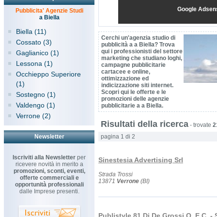
Google Adsen
Pubblicita' Agenzie Studi
a Biella
Biella (11)
Cerchi un'agenzia studio di
Cossato (3)
pubblicità a a Biella? Trova
qui i professionisti del settore
Gaglianico (1)
marketing che studiano loghi,
Lessona (1)
campagne pubblicitarie
cartacee e online,
Occhieppo Superiore
ottimizzazione ed
(1)
indicizzazione siti internet.
Scopri qui le offerte e le
Sostegno (1)
promozioni delle agenzie
Valdengo (1)
pubblicitarie a a Biella.
Verrone (2)
Risultati della ricerca
-
trovate
2
Newsletter
pagina 1 di 2
Iscriviti alla Newsletter
per
Sinestesia Advertising Srl
ricevere novità in merito a
promozioni, sconti, eventi,
Strada Trossi
offerte commerciali e
13871
Verrone
(BI)
opportunità professionali
dalle Imprese presenti.
Publistyle 81 Di De Grossi O. E C. -