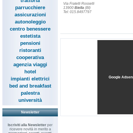
trattoria
Via Fratelli Rosselli
parrucchiere
13900
Biella
(BI)
Tel: 015.8497797
assicurazioni
autonoleggio
centro benessere
estetista
pensioni
ristoranti
cooperativa
agenzia viaggi
hotel
Google Adsen
impianti elettrici
bed and breakfast
palestra
università
Newsletter
Iscriviti alla Newsletter
per
ricevere novità in merito a