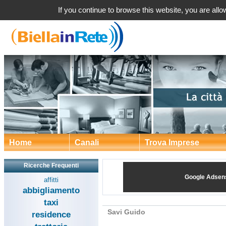
Savi Guido 
If you continue to browse this website, you are allow
Home
Canali
Trova Imprese
Ricerche Frequenti
Google Adsen
affitti
abbigliamento
taxi
Savi Guido
residence