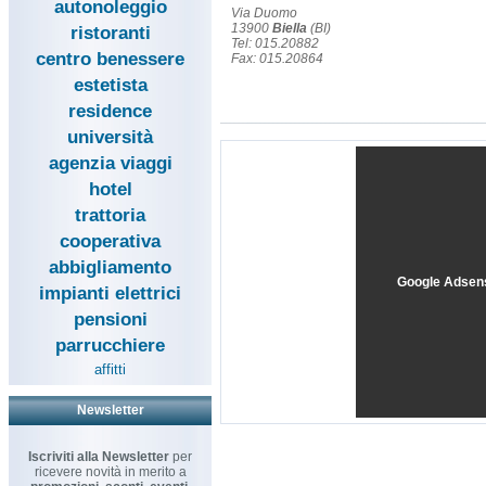
autonoleggio
Via Duomo
13900
Biella
(BI)
ristoranti
Tel: 015.20882
centro benessere
Fax: 015.20864
estetista
residence
università
agenzia viaggi
hotel
trattoria
cooperativa
abbigliamento
Google Adsen
impianti elettrici
pensioni
parrucchiere
affitti
Newsletter
Iscriviti alla Newsletter
per
ricevere novità in merito a