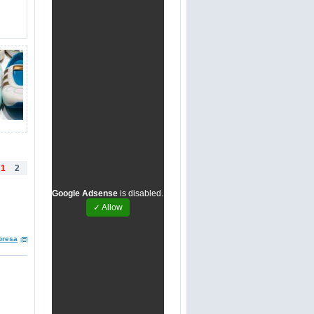
1
2
Google Adsense
is disabled.
✓ Allow
presa