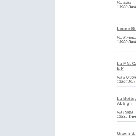
Via Italia
13900
Biel
Leone Bi
Via Bertod
13900
Biel
La F.N. C
E P
Via II Giug
13866
Mas
La Botteg
Abbigli
Via Roma
13835
Triv
Giavin S.