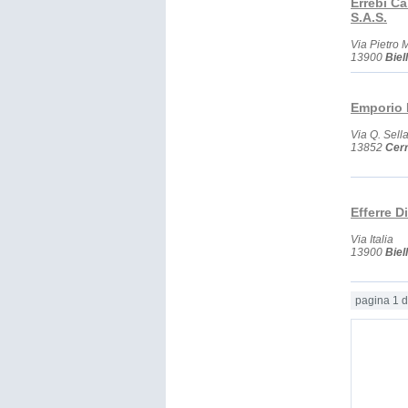
Errebi Ca
S.A.S.
Via Pietro 
13900
Biel
Emporio 
Via Q. Sell
13852
Cerr
Efferre 
Via Italia
13900
Biel
pagina 1 d