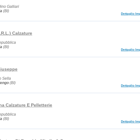
ino Galliari
la
(BI)
Dettaglio Im
.R.L.) Calzature
epubblica
la
(BI)
Dettaglio Im
Giuseppe
o Sella
dengo
(BI)
Dettaglio Im
a Calzature E Pelletterie
epubblica
la
(BI)
Dettaglio Im