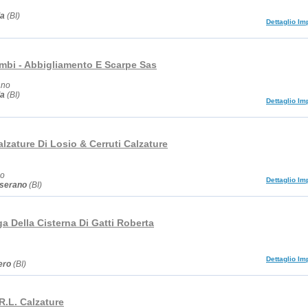
la
(BI)
Dettaglio Im
mbi - Abbigliamento E Scarpe Sas
ano
la
(BI)
Dettaglio Im
alzature Di Losio & Cerruti Calzature
no
Dettaglio Im
serano
(BI)
a Della Cisterna Di Gatti Roberta
Dettaglio Im
ero
(BI)
R.L. Calzature