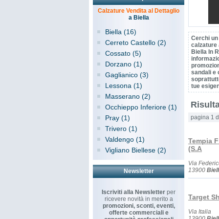
Calzature Vendita al Dettaglio
a Biella
Biella (16)
Cerchi un
Cerreto Castello (2)
calzature 
Biella In R
Cossato (5)
informazio
Dorzano (1)
promozioni
sandali e 
Gaglianico (3)
soprattutt
Lessona (1)
tue esige
Masserano (2)
Risulta
Occhieppo Inferiore (1)
Pray (1)
pagina 1 d
Trivero (1)
Valdengo (1)
Tempia Fr
(S.A
Vigliano Biellese (2)
Via Federi
13900
Biel
Newsletter
Iscriviti alla Newsletter
per
Target S
ricevere novità in merito a
promozioni, sconti, eventi,
Via Italia
offerte commerciali e
13900
Biel