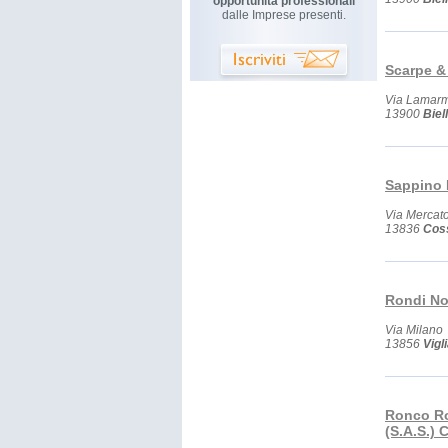
opportunità professionali
dalle Imprese presenti.
Scarpe & 
Via Lamarm
13900
Biel
Sappino 
Via Mercat
13836
Cos
Rondi No
Via Milano
13856
Vigl
Ronco Ro
(S.A.S.) 