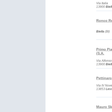
Via Italia
13900
Biel
Ronco Re
Biella
(BI)
Primo Pia
(S.A.
Via Alfons
13900
Biel
Pettinaro
Via IV Nov
13853
Les
Mauro Sk