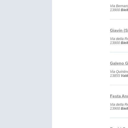
Via Bernard
13900
Biel
Giavin (S
Via della R
13900
Biel
Galeno 
Via Quintin
13855
Val
Festa Ann
Via della R
13900
Biel