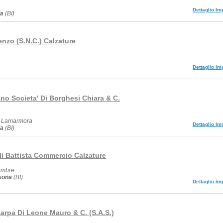
Dettaglio Im
la
(BI)
nzo (S.N.C.) Calzature
Dettaglio Im
no Societa' Di Borghesi Chiara & C.
o Lamarmora
Dettaglio Im
la
(BI)
li Battista Commercio Calzature
embre
sona
(BI)
Dettaglio Im
arpa Di Leone Mauro & C. (S.A.S.)