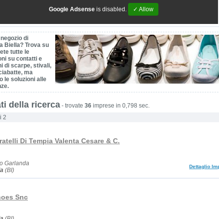
Google Adsense
is disabled.
✓ Allow
 negozio di
a Biella? Trova su
ete tutte le
ni su contatti e
 di scarpe, stivali,
ciabatte, ma
o le soluzioni alle
nze.
ti della ricerca
-
trovate
36
imprese in 0,798 sec.
i 2
atelli Di Tempia Valenta Cesare & C.
co Garlanda
Dettaglio Im
la
(BI)
hoes Snc
la
(BI)