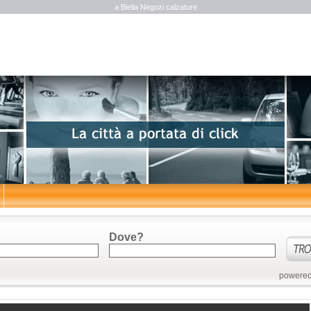
a Biella Negozi calzature
Dove?
powered