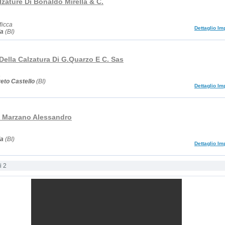
lzature Di Bonaldo Mirella & C.
Micca
Dettaglio Im
la
(BI)
Della Calzatura Di G.Quarzo E C. Sas
a
eto Castello
(BI)
Dettaglio Im
Di Marzano Alessandro
la
(BI)
Dettaglio Im
i 2