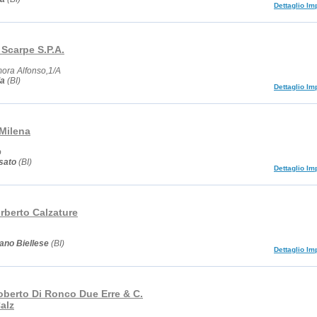
Dettaglio Im
Scarpe S.P.A.
ora Alfonso,1/A
la
(BI)
Dettaglio Im
Milena
o
sato
(BI)
Dettaglio Im
rberto Calzature
iano Biellese
(BI)
Dettaglio Im
berto Di Ronco Due Erre & C.
Calz