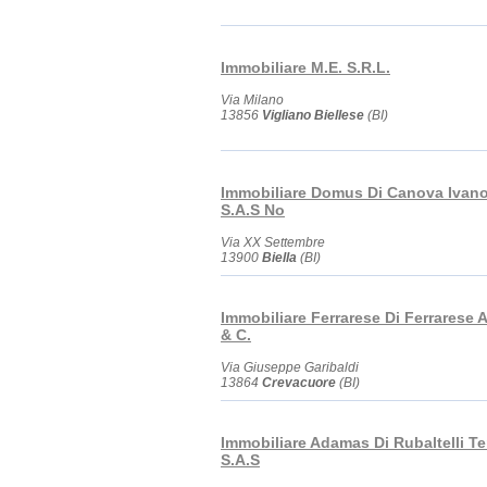
Immobiliare M.E. S.R.L.
Via Milano
13856
Vigliano Biellese
(BI)
Immobiliare Domus Di Canova Ivano
S.A.S No
Via XX Settembre
13900
Biella
(BI)
Immobiliare Ferrarese Di Ferrarese 
& C.
Via Giuseppe Garibaldi
13864
Crevacuore
(BI)
Immobiliare Adamas Di Rubaltelli Te
S.A.S