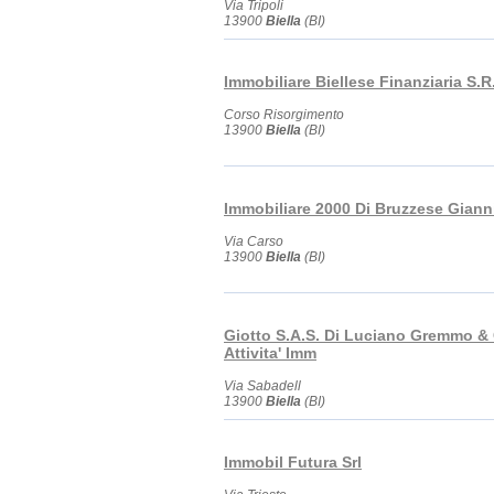
Via Tripoli
13900
Biella
(BI)
Immobiliare Biellese Finanziaria S.R
Corso Risorgimento
13900
Biella
(BI)
Immobiliare 2000 Di Bruzzese Giann
Via Carso
13900
Biella
(BI)
Giotto S.A.S. Di Luciano Gremmo & 
Attivita' Imm
Via Sabadell
13900
Biella
(BI)
Immobil Futura Srl