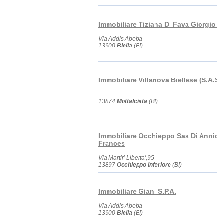
Immobiliare Tiziana Di Fava Giorgio
Via Addis Abeba
13900
Biella
(BI)
Immobiliare Villanova Biellese (S.A.S
13874
Mottalciata
(BI)
Immobiliare Occhieppo Sas Di Anni
Frances
Via Martiri Liberta',95
13897
Occhieppo Inferiore
(BI)
Immobiliare Giani S.P.A.
Via Addis Abeba
13900
Biella
(BI)